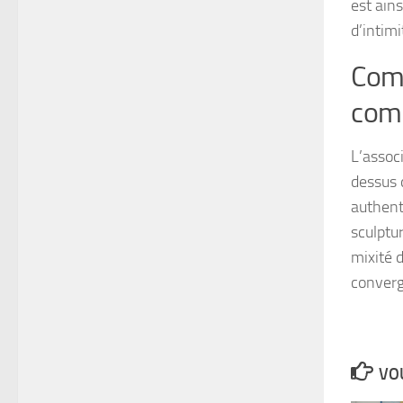
est ain
d’intimi
Comm
com
L’assoc
dessus 
authent
sculptu
mixité 
converg
VOU