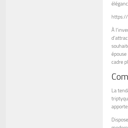
éléganc
https:
À l’inv
d’attrac
souhait
épouse 
cadre pl
Comp
La tend
triptyq
apporten
Dispose
moderne 