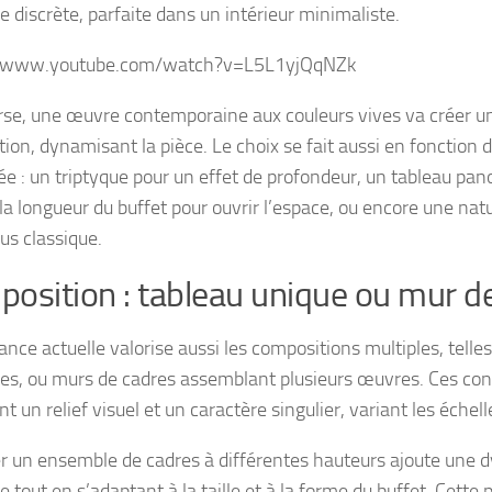
e discrète, parfaite dans un intérieur minimaliste.
//www.youtube.com/watch?v=L5L1yjQqNZk
erse, une œuvre contemporaine aux couleurs vives va créer u
tion, dynamisant la pièce. Le choix se fait aussi en fonction
ée : un triptyque pour un effet de profondeur, un tableau pa
la longueur du buffet pour ouvrir l’espace, ou encore une na
us classique.
osition : tableau unique ou mur de
ance actuelle valorise aussi les compositions multiples, telle
ues, ou murs de cadres assemblant plusieurs œuvres. Ces con
t un relief visuel et un caractère singulier, variant les échell
r un ensemble de cadres à différentes hauteurs ajoute une
tout en s’adaptant à la taille et à la forme du buffet. Cette p