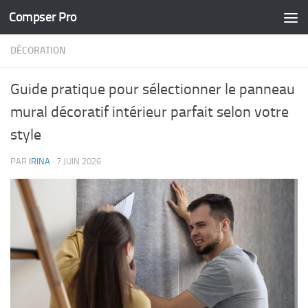
Compser Pro
Skip to content
DÉCORATION
Guide pratique pour sélectionner le panneau
mural décoratif intérieur parfait selon votre
style
PAR
IRINA
·
7 JUIN 2026