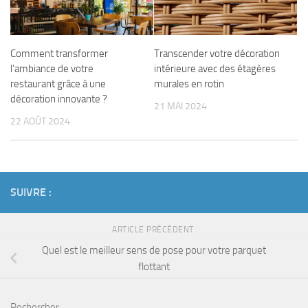
Comment transformer
Transcender votre décoration
l’ambiance de votre
intérieure avec des étagères
restaurant grâce à une
murales en rotin
décoration innovante ?
21 MAI 2024
22 AOÛT 2024
SUIVRE :
ARTICLE PRÉCÉDENT
Quel est le meilleur sens de pose pour votre parquet
flottant
Rechercher