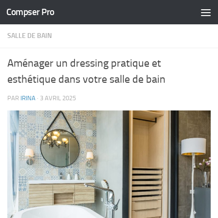
Compser Pro
Skip to content
SALLE DE BAIN
Aménager un dressing pratique et
esthétique dans votre salle de bain
PAR
IRINA
·
3 AVRIL 2025