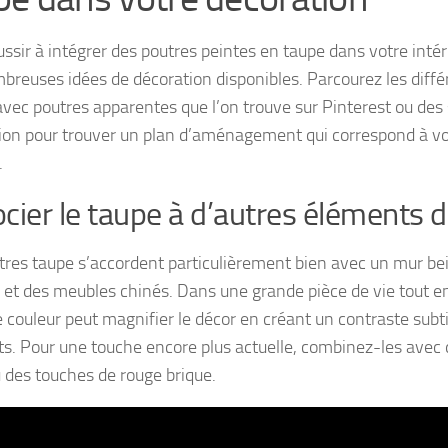
ussir à intégrer des poutres peintes en taupe dans votre intér
breuses idées de décoration disponibles. Parcourez les diff
avec poutres apparentes que l’on trouve sur Pinterest ou des 
ion pour trouver un plan d’aménagement qui correspond à vo
.
cier le taupe à d’autres éléments d
tres taupe s’accordent particulièrement bien avec un mur bei
ié et des meubles chinés. Dans une grande pièce de vie tout e
 couleur peut magnifier le décor en créant un contraste subti
s. Pour une touche encore plus actuelle, combinez-les avec
u des touches de rouge brique.