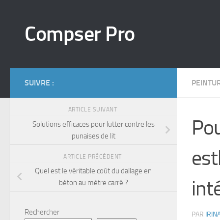
Skip to content
Compser Pro
SUIVRE :
PEINTU
ARTICLE SUIVANT
Pou
Solutions efficaces pour lutter contre les
punaises de lit
est
ARTICLE PRÉCÉDENT
Quel est le véritable coût du dallage en
int
béton au mètre carré ?
Rechercher
PAR
IRIN