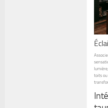
Écla
Associe
sensati
lumière
toits o
transfo
Int
tau