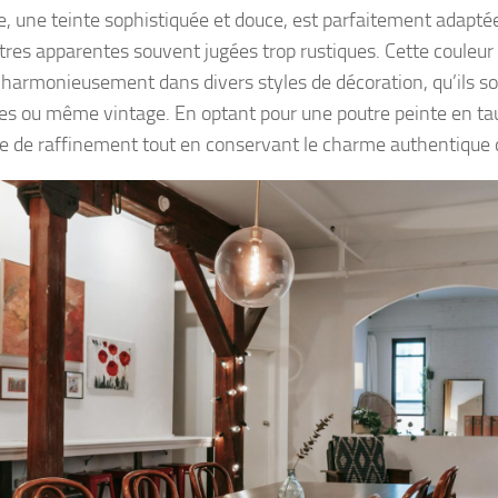
e, une teinte sophistiquée et douce, est parfaitement adaptée
tres apparentes souvent jugées trop rustiques. Cette couleur
 harmonieusement dans divers styles de décoration, qu’ils s
es ou même vintage. En optant pour une poutre peinte en ta
e de raffinement tout en conservant le charme authentique d