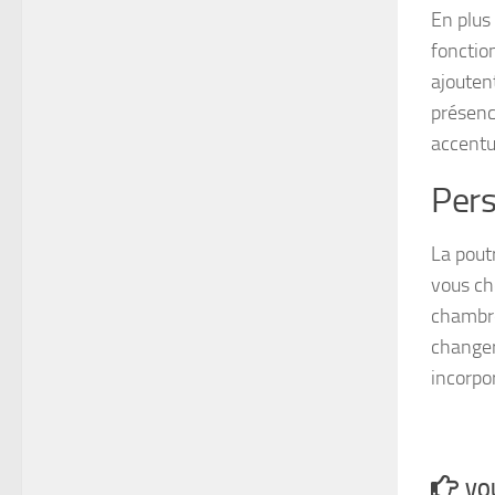
En plus
fonctio
ajouten
présenc
accentu
Pers
La pout
vous cho
chambre
changer
incorpo
VOU