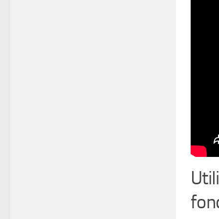
Uti
fon