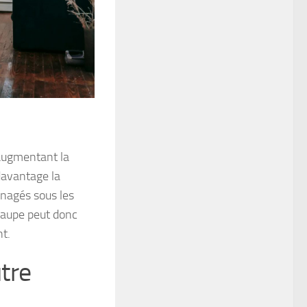
 augmentant la
davantage la
énagés sous les
 taupe peut donc
t.
tre