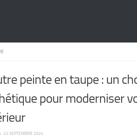
RE
tre peinte en taupe : un ch
hétique pour moderniser v
érieur
A
·
22 SEPTEMBRE 2024