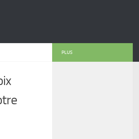
PLUS
oix
otre