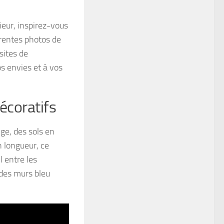
ieur, inspirez-vous
érentes photos de
sites de
s envies et à vos
écoratifs
ge, des sols en
n longueur, ce
l entre les
 des murs bleu