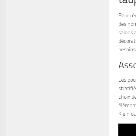
Pour ré
des nom
salons 
décorat
besoins
Asso
Les pou
stratif
choix de
élément
Klein o