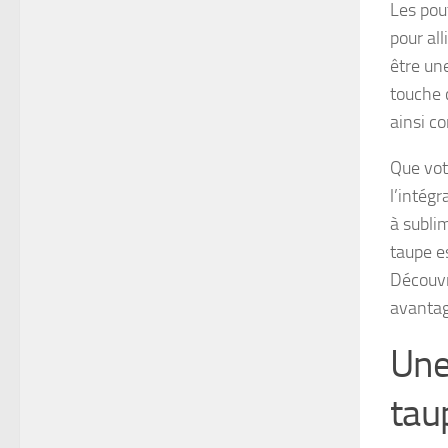
Les pou
pour all
être un
touche 
ainsi c
Que votr
l’intég
à sublim
taupe e
Découvr
avantage
Une
tau